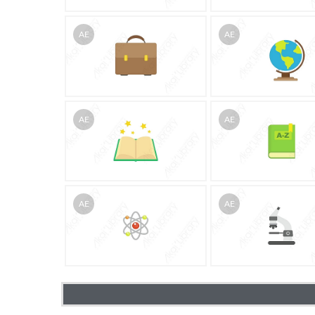
AE
AE
AE
AE
AE
AE