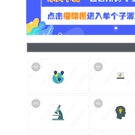
AE
AE
AE
AE