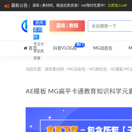
最新公告
源库 | 素材网，精选优质资源！VIP限时优惠中！
立即加入VIP
源库 |
源库 | 教程
素材
网
专注分
热门
首页
抖音VLOG库
MG动态包
享优质
资源
当前位置：
源库素材网
MG动态包
MG图标包
AE模板 MG
>
>
>
AE模板 MG扁平卡通教育知识科学元素图标包