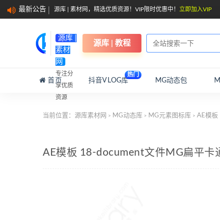
最新公告
源库 | 素材网，精选优质资源！VIP限时优惠中！
立即加入VIP
源库 |
源库 | 教程
素材
网
专注分
热门
首页
抖音VLOG库
MG动态包
享优质
资源
当前位置：
源库素材网
MG动态库
MG元素图标库
AE模板
>
>
>
AE模板 18-document文件MG