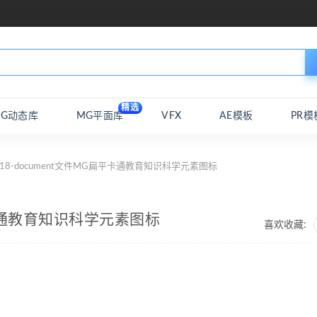
精选
MG动态库
MG平面库
VFX
AE模板
PR模
 18-document文件MG扁平卡通教育知识科学元素图标
扁平卡通教育知识科学元素图标
喜欢收藏: