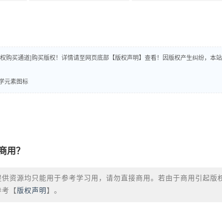
版权购买通道]购买版权！详情请至网页底部【版权声明】查看！因版权产生纠纷，本站
科学元素图标
商用？
提供资源均只能用于参考学习用，请勿直接商用。若由于商用引起版
参考【
版权声明
】。