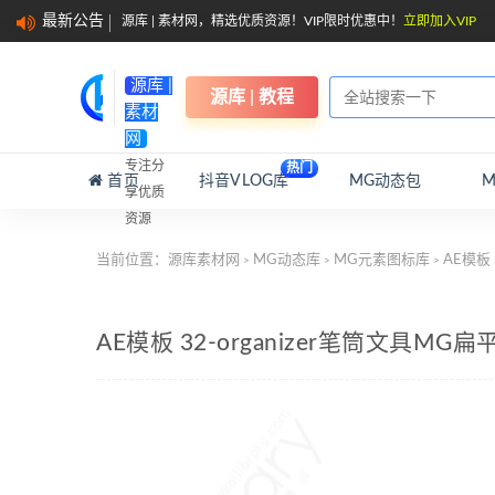
最新公告
源库 | 素材网，精选优质资源！VIP限时优惠中！
立即加入VIP
源库 |
源库 | 教程
素材
网
专注分
热门
首页
抖音VLOG库
MG动态包
享优质
资源
当前位置：
源库素材网
MG动态库
MG元素图标库
AE模板
>
>
>
AE模板 32-organizer笔筒文具