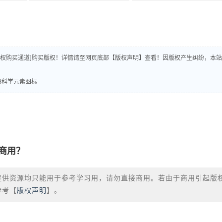
版权购买通道]购买版权！详情请至网页底部【版权声明】查看！因版权产生纠纷，本站
育知识科学元素图标
商用？
提供资源均只能用于参考学习用，请勿直接商用。若由于商用引起版
参考【
版权声明
】。