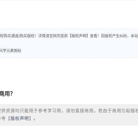
版权购买通道]购买版权！详情请至网页底部【版权声明】查看！因版权产生纠纷，本站
知识科学元素图标
商用？
提供资源均只能用于参考学习用，请勿直接商用。若由于商用引起版
参考【
版权声明
】。