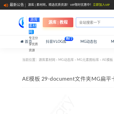
最新公告
源库 | 素材网，精选优质资源！VIP限时优惠中！
立即加入VIP
源库 |
源库 | 教程
素材
网
专注分
热门
首页
抖音VLOG库
MG动态包
享优质
资源
当前位置：
源库素材网
MG动态库
MG元素图标库
AE模板
>
>
>
AE模板 29-document文件夹M