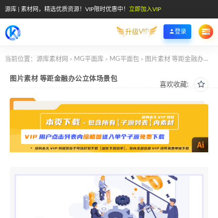
源库 | 素材网，精选优质资源！VIP限时优惠中！
立即加入VIP
升级VIP
登录
当前位置：
源库素材网
MG平面库
MG平面包
图片素材 等距金融办公立体场景包
>
>
>
图片素材 等距金融办公立体场景包
喜欢收藏: