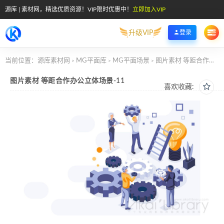
源库 | 素材网，精选优质资源！VIP限时优惠中！
立即加入VIP
升级VIP
登录
当前位置：
源库素材网
MG平面库
MG平面场景
图片素材 等距合作办公立体场景-11
>
>
>
图片素材 等距合作办公立体场景-11
喜欢收藏: