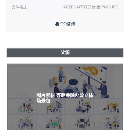
文件格式
AI\EPS(AI可打开编辑)\PNG\JPG
QQ咨询
父源
图片素材 等距金融办公立体
场景包