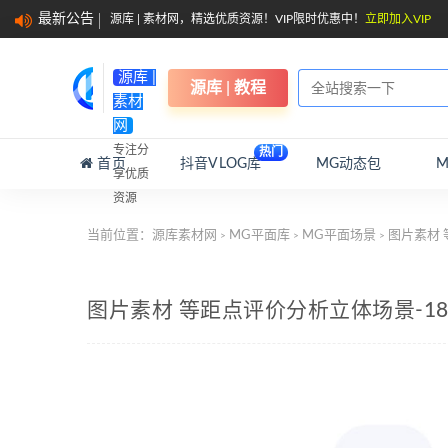
最新公告
源库 | 素材网，精选优质资源！VIP限时优惠中！
立即加入VIP
源库 |
源库 | 教程
素材
网
专注分
热门
首页
抖音VLOG库
MG动态包
享优质
资源
当前位置：
源库素材网
MG平面库
MG平面场景
图片素材 
>
>
>
图片素材 等距点评价分析立体场景-1