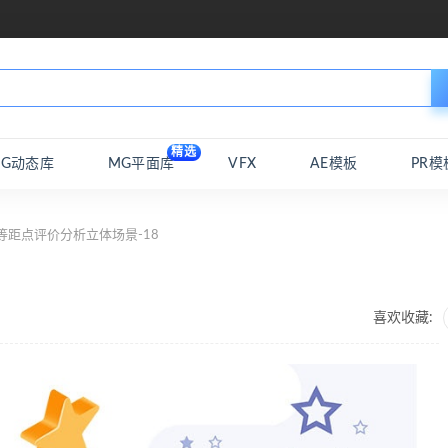
精选
MG动态库
MG平面库
VFX
AE模板
PR模
等距点评价分析立体场景-18
8
喜欢收藏: