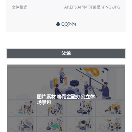
文件格式
AI\EPS(AI可打开编辑)\PNG\JPG
QQ咨询
父源
图片素材 等距金融办公立体
场景包