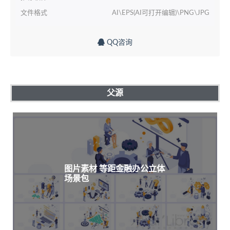
文件格式
AI\EPS(AI可打开编辑)\PNG\JPG
QQ咨询
父源
图片素材 等距金融办公立体
场景包