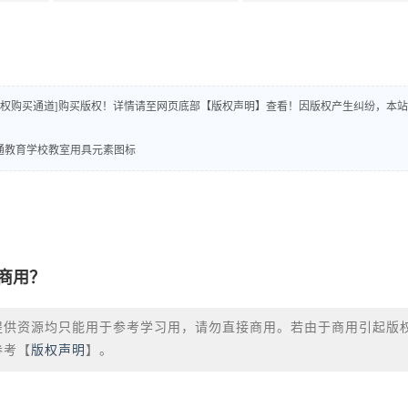
版权购买通道]购买版权！详情请至网页底部【版权声明】查看！因版权产生纠纷，本站
平卡通教育学校教室用具元素图标
商用？
提供资源均只能用于参考学习用，请勿直接商用。若由于商用引起版
参考【
版权声明
】。