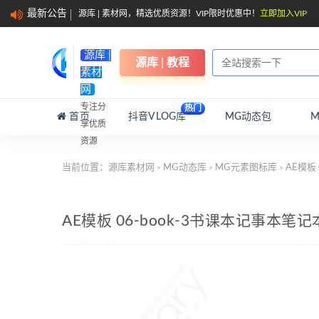
最新公告
源库 | 素材网，精选优质资源！VIP限时优惠中！
立即加入VIP
源库 |
源库 | 教程
素材
网
专注分
热门
首页
抖音VLOG库
MG动态包
享优质
资源
当前位置：
源库素材网
MG动态库
MG元素图标库
AE模板
>
>
>
AE模板 06-book-3书课本记事