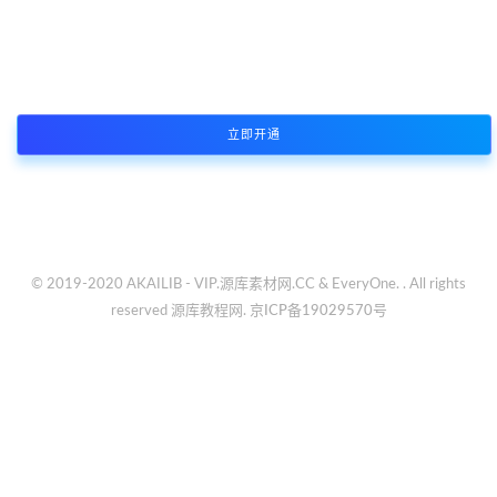
本站资源支持会员下载专享，普通注册会员只能原价购买资源或者限
制免费下载次数，付费会员所有资源可免费下载
立即开通
© 2019-2020 AKAILIB - VIP.源库素材网.CC & EveryOne. . All rights
reserved
源库教程网.
京ICP备19029570号