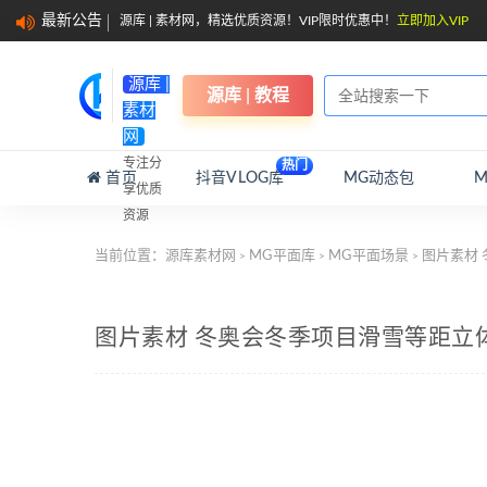
最新公告
源库 | 素材网，精选优质资源！VIP限时优惠中！
立即加入VIP
源库 |
源库 | 教程
素材
网
专注分
热门
首页
抖音VLOG库
MG动态包
享优质
资源
当前位置：
源库素材网
MG平面库
MG平面场景
图片素材
>
>
>
图片素材 冬奥会冬季项目滑雪等距立