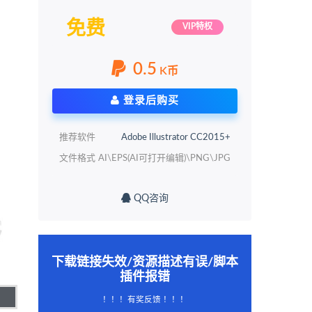
免费
VIP特权
0.5
K币
登录后购买
推荐软件
Adobe Illustrator CC2015+
文件格式
AI\EPS(AI可打开编辑)\PNG\JPG
QQ咨询
下载链接失效/资源描述有误/脚本
插件报错
！！！有奖反馈 ！！！