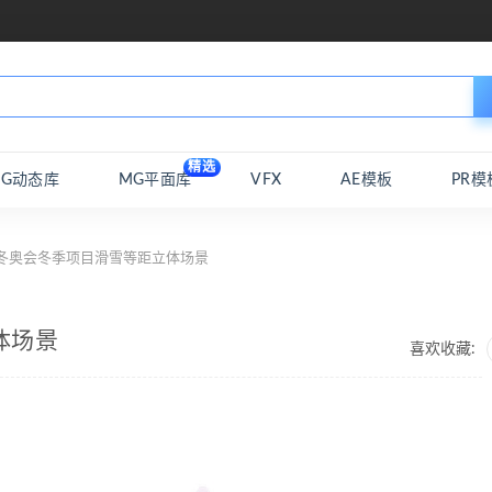
精选
MG动态库
MG平面库
VFX
AE模板
PR模
 冬奥会冬季项目滑雪等距立体场景
体场景
喜欢收藏: