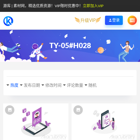
源库 | 素材网，精选优质资源！VIP限时优惠中！
立即加入VIP
升级VIP
登录
TY-05#H028
热度
发布日期
修改时间
评论数量
随机