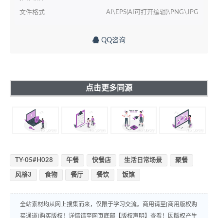
文件格式
AI\EPS(AI可打开编辑)\PNG\JPG
QQ咨询
点击更多同源
TY-05#H028
午餐
快餐店
生活日常场景
聚餐
风格3
食物
餐厅
餐饮
饭馆
全站素材均从网上搜集而来，仅限于学习交流。商用请至[商用版权购
买通道]购买版权！详情请至网页底部【版权声明】查看！因版权产生