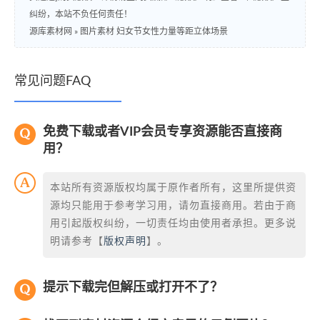
纠纷，本站不负任何责任！
源库素材网
»
图片素材 妇女节女性力量等距立体场景
常见问题FAQ
免费下载或者VIP会员专享资源能否直接商
用？
本站所有资源版权均属于原作者所有，这里所提供资
源均只能用于参考学习用，请勿直接商用。若由于商
用引起版权纠纷，一切责任均由使用者承担。更多说
明请参考【
版权声明
】。
提示下载完但解压或打开不了？