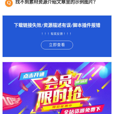
找不到素材资源介绍文章里的示例图片？
下载链接失效/资源描述有误/脚本插件报错
！！！有奖反馈 ！！！
立即查看