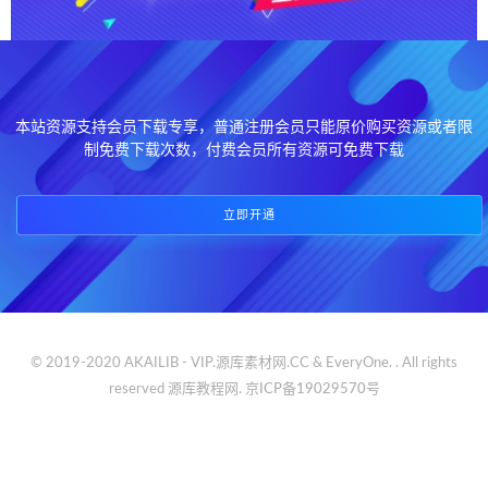
本站资源支持会员下载专享，普通注册会员只能原价购买资源或者限
制免费下载次数，付费会员所有资源可免费下载
立即开通
© 2019-2020 AKAILIB - VIP.源库素材网.CC & EveryOne. . All rights
reserved
源库教程网.
京ICP备19029570号