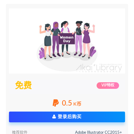
免费
VIP特权
0.5
K币
登录后购买
推荐软件
Adobe Illustrator CC2015+