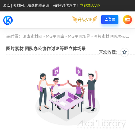
源库 | 素材网，精选优质资源！VIP限时优惠中！
立即加入VIP
升级VIP
登录
当前位置：
源库素材网
MG平面库
MG平面场景
图片素材 团队办公协作讨论等距立体场景
>
>
>
图片素材 团队办公协作讨论等距立体场景
喜欢收藏: