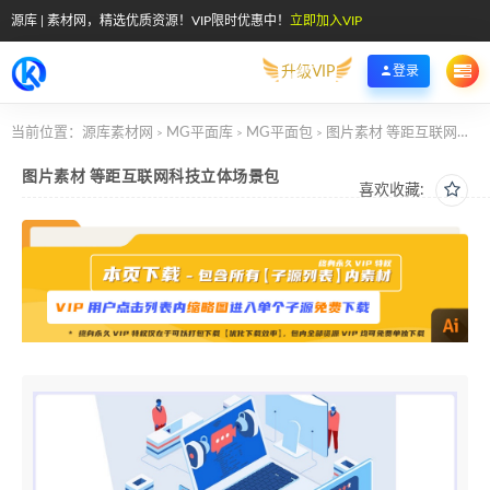
源库 | 素材网，精选优质资源！VIP限时优惠中！
立即加入VIP
升级VIP
登录
当前位置：
源库素材网
MG平面库
MG平面包
图片素材 等距互联网科技立体场景包
>
>
>
图片素材 等距互联网科技立体场景包
喜欢收藏: