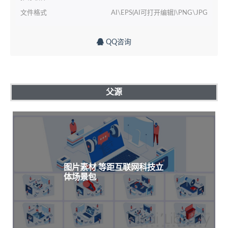
文件格式
AI\EPS(AI可打开编辑)\PNG\JPG
QQ咨询
父源
图片素材 等距互联网科技立
体场景包