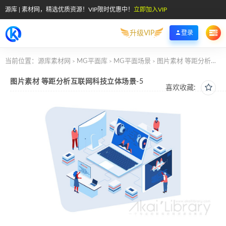
源库 | 素材网，精选优质资源！VIP限时优惠中！
立即加入VIP
升级VIP
登录
当前位置：
源库素材网
MG平面库
MG平面场景
图片素材 等距分析互联网科技立体场景-5
>
>
>
图片素材 等距分析互联网科技立体场景-5
喜欢收藏: