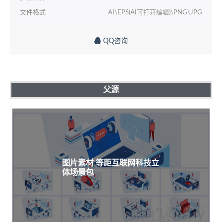
文件格式
AI\EPS(AI可打开编辑)\PNG\JPG
QQ咨询
父源
图片素材 等距互联网科技立
体场景包