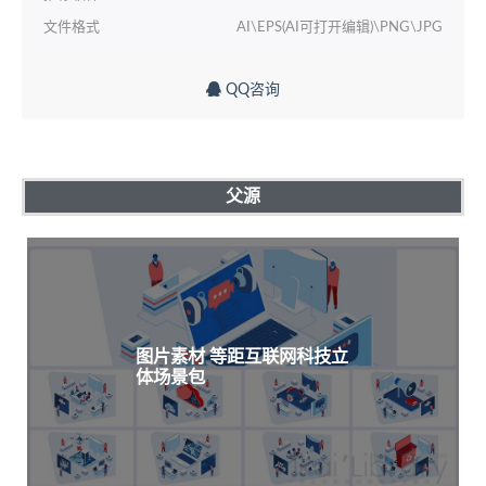
文件格式
AI\EPS(AI可打开编辑)\PNG\JPG
QQ咨询
父源
图片素材 等距互联网科技立
体场景包