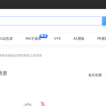
精选
MG动态库
MG平面库
VFX
AE模板
PR模
 病毒传播途径预防等距立体场景
场景
喜欢收藏: