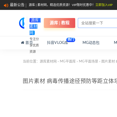
最新公告
源库 | 素材网，精选优质资源！VIP限时优惠中！
立即加入VIP
源库 |
源库 | 教程
素材
网
专注分
热门
首页
抖音VLOG库
MG动态包
享优质
资源
当前位置：
源库素材网
MG平面库
MG平面场景
图片素材
>
>
>
图片素材 病毒传播途径预防等距立体