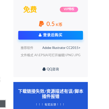
免费
VIP特权
0.5
K币
登录后购买
推荐软件
Adobe Illustrator CC2015+
文件格式
AI\EPS(AI可打开编辑)\PNG\JPG
QQ咨询
下载链接失效/资源描述有误/脚本
插件报错
！！！有奖反馈 ！！！