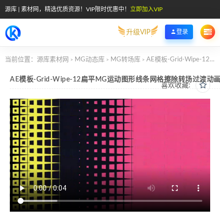
源库 | 素材网，精选优质资源！VIP限时优惠中！
立即加入VIP
升级VIP
登录
当前位置：
源库素材网
MG动态库
MG转场库
AE模板-Grid-Wipe-12扁平MG运动图形线条网格擦除转场过渡动画
>
>
>
AE模板-Grid-Wipe-12扁平MG运动图形线条网格擦除转场过渡动
喜欢收藏: