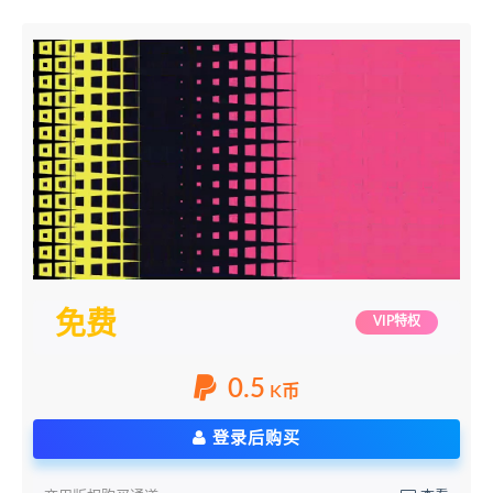
免费
VIP特权
0.5
K币
登录后购买