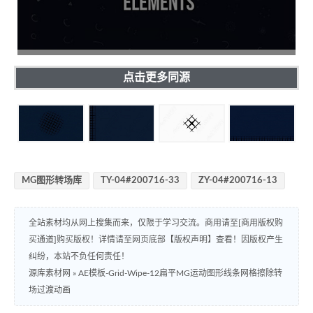
点击更多同源
MG图形转场库
TY-04#200716-33
ZY-04#200716-13
全站素材均从网上搜集而来，仅限于学习交流。商用请至[商用版权购
买通道]购买版权！详情请至网页底部【版权声明】查看！因版权产生
纠纷，本站不负任何责任！
源库素材网
»
AE模板-Grid-Wipe-12扁平MG运动图形线条网格擦除转
场过渡动画