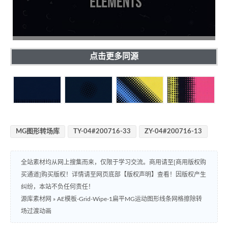
点击更多同源
MG图形转场库
TY-04#200716-33
ZY-04#200716-13
全站素材均从网上搜集而来，仅限于学习交流。商用请至[商用版权购
买通道]购买版权！详情请至网页底部【版权声明】查看！因版权产生
纠纷，本站不负任何责任！
源库素材网
»
AE模板-Grid-Wipe-1扁平MG运动图形线条网格擦除转
场过渡动画