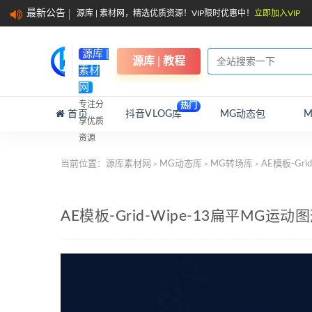
最新公告
源库 | 素材网，精选优质资源！VIP限时优惠中！
立即加入VIP
源库 |
源库 | 教程
素材
网
专注分
热门
首页
抖音VLOG库
MG动态包
享优质
资源
当前位置：
源库素材网
MG动态库
MG转场库
AE模板-Gr
>
>
>
AE模板-Grid-Wipe-13扁平M