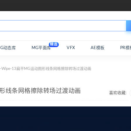
精选
MG动态库
MG平面库
VFX
AE模板
PR模
id-Wipe-13扁平MG运动图形线条网格擦除转场过渡动画
G运动图形线条网格擦除转场过渡动画
喜欢收藏: