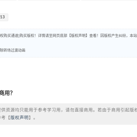
-13
版权购买通道]购买版权！详情请至网页底部【版权声明】查看！因版权产生纠纷，本站
格擦除转场过渡动画
商用？
提供资源均只能用于参考学习用，请勿直接商用。若由于商用引起版
参考【
版权声明
】。