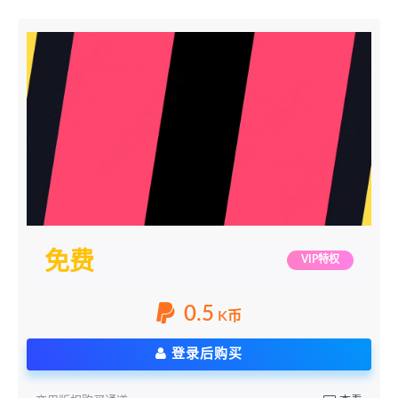
免费
VIP特权
0.5
K币
登录后购买