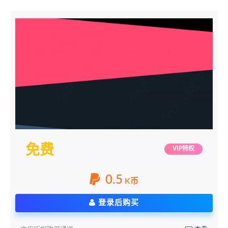
免费
VIP特权
0.5
K币
登录后购买