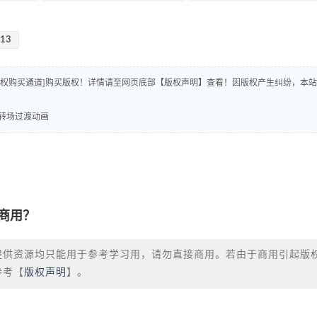
-13
版权购买通道]购买版权！详情请至网页底部【版权声明】查看！因版权产生纠纷，本站
线条转场过渡动画
商用？
提供资源均只能用于参考学习用，请勿直接商用。若由于商用引起版
参考【
版权声明
】。