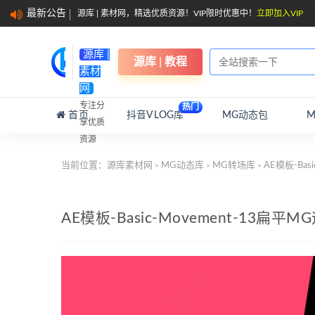
最新公告
源库 | 素材网，精选优质资源！VIP限时优惠中！
立即加入VIP
源库 |
源库 | 教程
素材
网
专注分
热门
首页
抖音VLOG库
MG动态包
享优质
资源
当前位置：
源库素材网
MG动态库
MG转场库
AE模板-Ba
>
>
>
AE模板-Basic-Movement-13