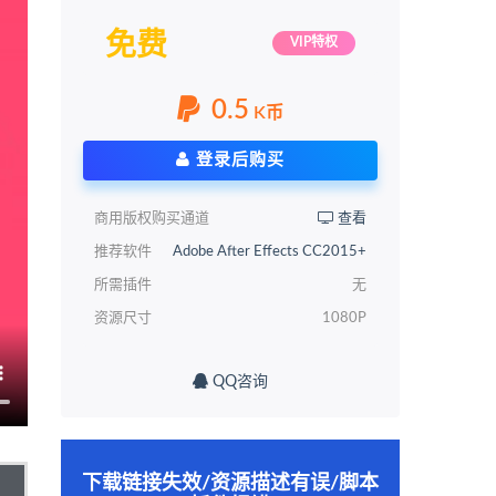
免费
VIP特权
0.5
K币
登录后购买
商用版权购买通道
查看
推荐软件
Adobe After Effects CC2015+
所需插件
无
资源尺寸
1080P
QQ咨询
下载链接失效/资源描述有误/脚本