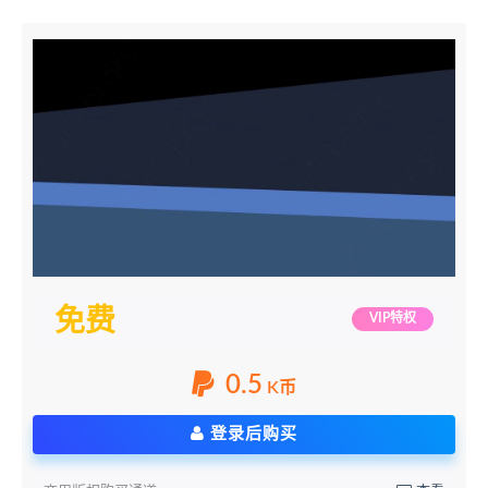
免费
VIP特权
0.5
K币
登录后购买