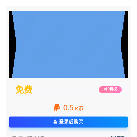
免费
VIP特权
0.5
K币
登录后购买