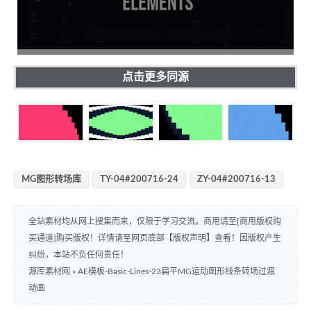
点击更多同源
MG图形转场库
TY-04#200716-24
ZY-04#200716-13
全站素材均从网上搜集而来，仅限于学习交流。商用请至[商用版权购
买通道]购买版权！详情请至网页底部【版权声明】查看！因版权产生
纠纷，本站不负任何责任！
源库素材网
»
AE模板-Basic-Lines-23扁平MG运动图形线条转场过渡
动画