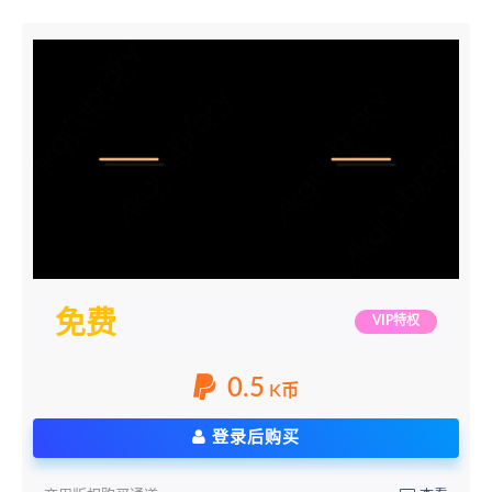
免费
VIP特权
0.5
K币
登录后购买