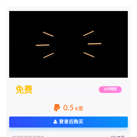
免费
VIP特权
0.5
K币
登录后购买