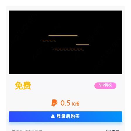
免费
VIP特权
0.5
K币
登录后购买