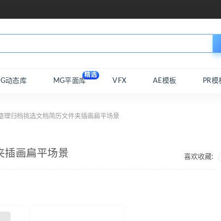
精选
MG动态库
MG平面库
VFX
AE模板
PR模
 整理归档挑选文档简历文件夹插画扁平场景
夹插画扁平场景
喜欢收藏: