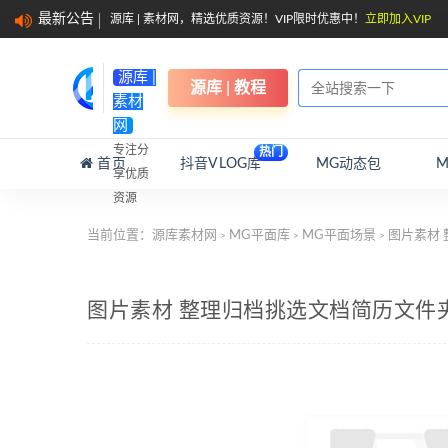
最新公告
源库 | 素材网，精选优质资源！VIP限时优惠中！
立即加入VIP
源库 |
源库 | 教程
素材
网
专注分
热门
首页
抖音VLOG库
MG动态包
享优质
资源
当前位置：
源库素材网
MG平面库
MG平面场景
图片素材
>
>
>
图片素材 整理归档挑选文档简历文件