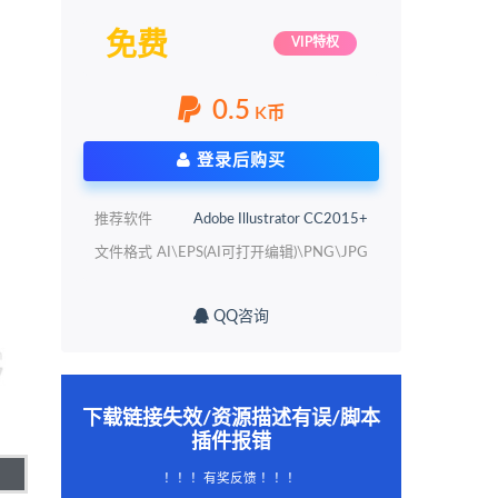
免费
VIP特权
0.5
K币
登录后购买
推荐软件
Adobe Illustrator CC2015+
文件格式
AI\EPS(AI可打开编辑)\PNG\JPG
QQ咨询
下载链接失效/资源描述有误/脚本
插件报错
！！！有奖反馈 ！！！