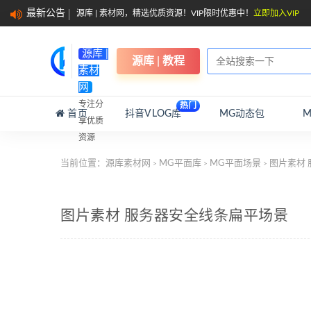
最新公告
源库 | 素材网，精选优质资源！VIP限时优惠中！
立即加入VIP
源库 |
源库 | 教程
素材
网
专注分
热门
首页
抖音VLOG库
MG动态包
享优质
资源
当前位置：
源库素材网
MG平面库
MG平面场景
图片素材 
>
>
>
图片素材 服务器安全线条扁平场景