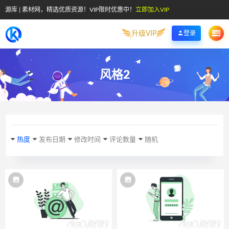
源库 | 素材网，精选优质资源！VIP限时优惠中！
立即加入VIP
升级VIP
登录
风格2
热度
发布日期
修改时间
评论数量
随机