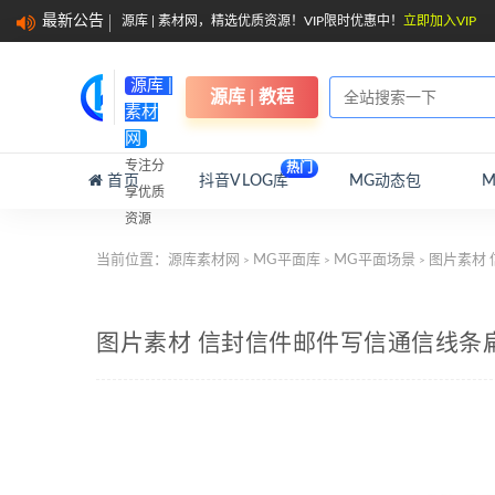
最新公告
源库 | 素材网，精选优质资源！VIP限时优惠中！
立即加入VIP
源库 |
源库 | 教程
素材
网
专注分
热门
首页
抖音VLOG库
MG动态包
享优质
资源
当前位置：
源库素材网
MG平面库
MG平面场景
图片素材
>
>
>
图片素材 信封信件邮件写信通信线条