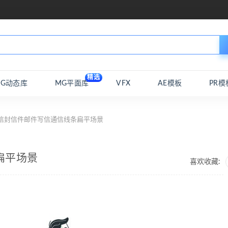
精选
MG动态库
MG平面库
VFX
AE模板
PR模
 信封信件邮件写信通信线条扁平场景
扁平场景
喜欢收藏: