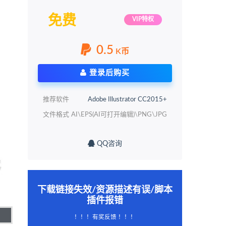
免费
VIP特权
0.5
K币
登录后购买
推荐软件
Adobe Illustrator CC2015+
文件格式
AI\EPS(AI可打开编辑)\PNG\JPG
QQ咨询
下载链接失效/资源描述有误/脚本
插件报错
！！！有奖反馈 ！！！