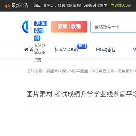
最新公告
源库 | 素材网，精选优质资源！VIP限时优惠中！
立即加入VIP
源库 |
源库 | 教程
素材
网
专注分
热门
首页
抖音VLOG库
MG动态包
享优质
资源
当前位置：
源库素材网
MG平面库
MG平面场景
图片素材
>
>
>
图片素材 考试成绩升学学业线条扁平