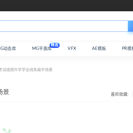
精选
MG动态库
MG平面库
VFX
AE模板
PR模
 考试成绩升学学业线条扁平场景
场景
喜欢收藏: