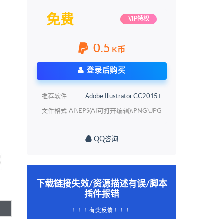
免费
VIP特权
0.5
K币
登录后购买
推荐软件
Adobe Illustrator CC2015+
文件格式
AI\EPS(AI可打开编辑)\PNG\JPG
QQ咨询
下载链接失效/资源描述有误/脚本
插件报错
！！！有奖反馈 ！！！