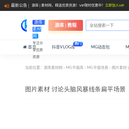
最新公告
源库 | 素材网，精选优质资源！VIP限时优惠中！
立即加入VIP
源库 |
源库 | 教程
素材
网
专注分
热门
首页
抖音VLOG库
MG动态包
享优质
资源
当前位置：
源库素材网
MG平面库
MG平面场景
图片素材 
>
>
>
图片素材 讨论头脑风暴线条扁平场景