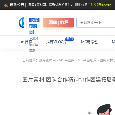
最新公告
源库 | 素材网，精选优质资源！VIP限时优惠中！
立即加入VIP
源库 |
源库 | 教程
素材
网
专注分
热门
首页
抖音VLOG库
MG动态包
享优质
资源
当前位置：
源库素材网
MG平面库
MG平面场景
图片素材
>
>
>
图片素材 团队合作精神协作团建拓展