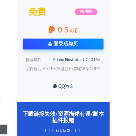
免费
VIP特权
0.5
K币
登录后购买
推荐软件
Adobe Illustrator CC2015+
文件格式
AI\EPS(AI可打开编辑)\PNG\JPG
QQ咨询
下载链接失效/资源描述有误/脚本
插件报错
！！！有奖反馈 ！！！