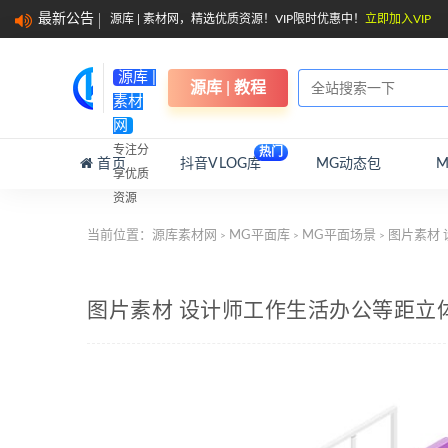
最新公告
源库 | 素材网，精选优质资源！VIP限时优惠中！
立即加入VIP
源库 |
源库 | 教程
素材
网
专注分
热门
首页
抖音VLOG库
MG动态包
享优质
资源
当前位置：
源库素材网
MG平面库
MG平面场景
图片素材
>
>
>
图片素材 设计师工作生活办公等距立