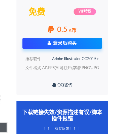
免费
VIP特权
0.5
K币
登录后购买
推荐软件
Adobe Illustrator CC2015+
文件格式
AI\EPS(AI可打开编辑)\PNG\JPG
QQ咨询
下载链接失效/资源描述有误/脚本
插件报错
！！！有奖反馈 ！！！