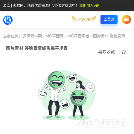
源库 | 素材网，精选优质资源！VIP限时优惠中！
立即加入VIP
升级VIP
登录
当前位置：
源库素材网
MG平面库
MG平面场景
图片素材 笑脸表情线条扁平场景
>
>
>
图片素材 笑脸表情线条扁平场景
喜欢收藏: