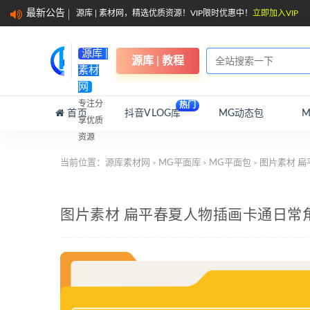
最新公告
源库 | 素材网，精选优质资源！VIP限时优惠中！
立即加入VIP
源库 |
源库 | 教程
素材
网
专注分
热门
首页
抖音VLOG库
MG动态包
享优质
资源
当前位置：
源库素材网
MG平面库
MG平面包
图片素材 扁
>
>
>
图片素材 扁平春夏人物插画卡通日常角