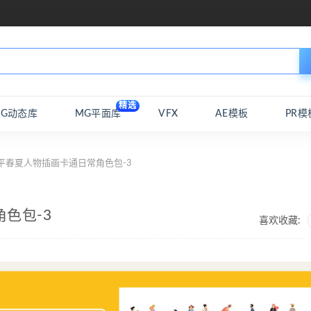
精选
MG动态库
MG平面库
VFX
AE模板
PR模
平春夏人物插画卡通日常角色包-3
色包-3
喜欢收藏: