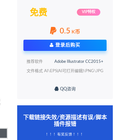
免费
VIP特权
0.5
K币
登录后购买
推荐软件
Adobe Illustrator CC2015+
文件格式
AI\EPS(AI可打开编辑)\PNG\JPG
QQ咨询
下载链接失效/资源描述有误/脚本
插件报错
！！！有奖反馈 ！！！