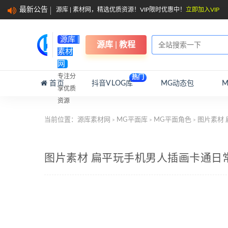
最新公告
源库 | 素材网，精选优质资源！VIP限时优惠中！
立即加入VIP
源库 |
源库 | 教程
素材
网
专注分
热门
首页
抖音VLOG库
MG动态包
享优质
资源
当前位置：
源库素材网
MG平面库
MG平面角色
图片素材 
>
>
>
图片素材 扁平玩手机男人插画卡通日常