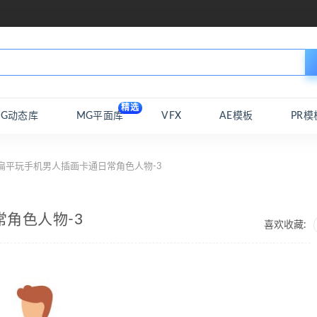
精选
MG动态库
MG平面库
VFX
AE模板
PR模
扁平玩手机男人插画卡通日常角色人物-3
角色人物-3
喜欢收藏: