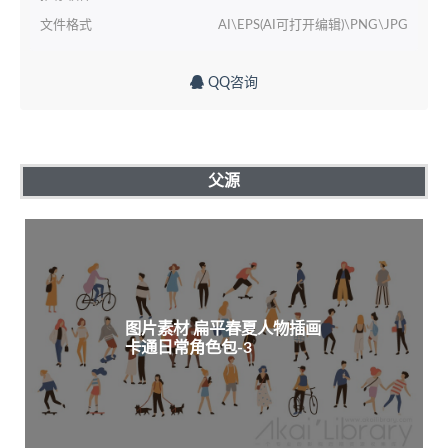
文件格式
AI\EPS(AI可打开编辑)\PNG\JPG
QQ咨询
父源
图片素材 扁平春夏人物插画
卡通日常角色包-3