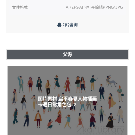
文件格式
AI\EPS(AI可打开编辑)\PNG\JPG
QQ咨询
父源
图片素材 扁平春夏人物插画
卡通日常角色包-2