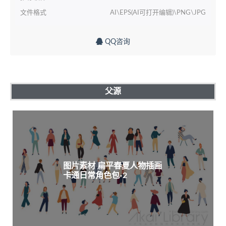
文件格式
AI\EPS(AI可打开编辑)\PNG\JPG
QQ咨询
父源
图片素材 扁平春夏人物插画
卡通日常角色包-2