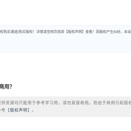
版权购买通道]购买版权！详情请至网页底部【版权声明】查看！因版权产生纠纷，本站
商用？
提供资源均只能用于参考学习用，请勿直接商用。若由于商用引起版
参考【
版权声明
】。