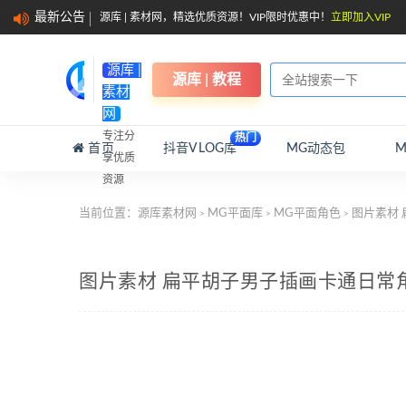
最新公告
源库 | 素材网，精选优质资源！VIP限时优惠中！
立即加入VIP
源库 |
源库 | 教程
素材
网
专注分
热门
首页
抖音VLOG库
MG动态包
享优质
资源
当前位置：
源库素材网
MG平面库
MG平面角色
图片素材 
>
>
>
图片素材 扁平胡子男子插画卡通日常角