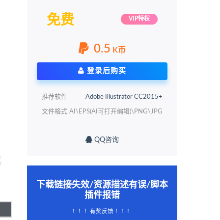
免费
VIP特权
0.5
K币
登录后购买
推荐软件
Adobe Illustrator CC2015+
文件格式
AI\EPS(AI可打开编辑)\PNG\JPG
QQ咨询
下载链接失效/资源描述有误/脚本
插件报错
！！！有奖反馈 ！！！