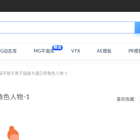
精选
MG动态库
MG平面库
VFX
AE模板
PR模
扁平胡子男子插画卡通日常角色人物-1
色人物-1
喜欢收藏: