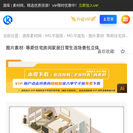
源库 | 素材网，精选优质资源！VIP限时优惠中！
立即加入VIP
升级VIP
登录
当前位置：
源库素材网
MG平面库
MG平面包
图片素材- 等距住宅房间家居日常生活场景包立体
>
>
>
图片素材- 等距住宅房间家居日常生活场景包立体
喜欢收藏: