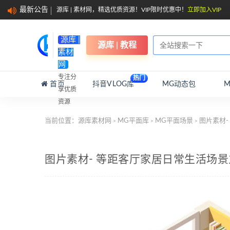
最新公告
源库 | 素材网，精选优质资源！VIP限时优惠中！
立即加入VIP
源库 |
源库 | 教程
素材
网
专注分
热门
首页
抖音VLOG库
MG动态包
享优质
资源
当前位置：
源库素材网
MG平面库
MG平面场景
图片素材-
>
>
>
图片素材- 等距客厅家居日常生活场景立