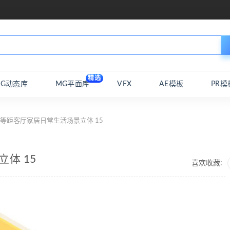
精选
MG动态库
MG平面库
VFX
AE模板
PR模
 等距客厅家居日常生活场景立体 15
体 15
喜欢收藏: