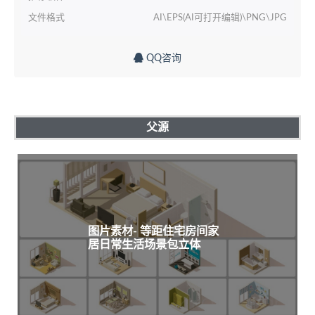
文件格式
AI\EPS(AI可打开编辑)\PNG\JPG
QQ咨询
父源
图片素材- 等距住宅房间家
居日常生活场景包立体